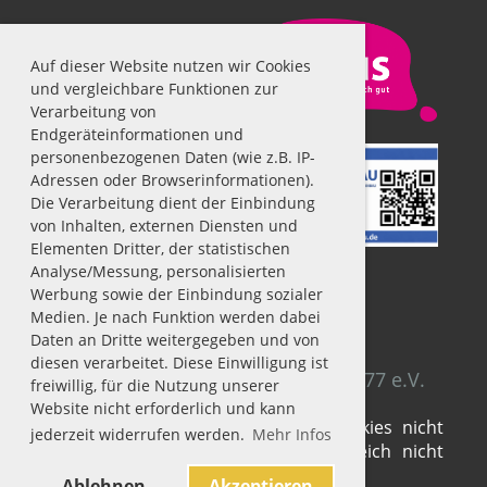
Auf dieser Website nutzen wir Cookies
und vergleichbare Funktionen zur
Verarbeitung von
Endgeräteinformationen und
personenbezogenen Daten (wie z.B. IP-
Adressen oder Browserinformationen).
Die Verarbeitung dient der Einbindung
von Inhalten, externen Diensten und
Elementen Dritter, der statistischen
Analyse/Messung, personalisierten
Werbung sowie der Einbindung sozialer
Medien. Je nach Funktion werden dabei
Impressum
|
Datenschutz
Daten an Dritte weitergegeben und von
diesen verarbeitet. Diese Einwilligung ist
© SV Fühlingen-Chorweiler 1929/77 e.V.
freiwillig, für die Nutzung unserer
Website nicht erforderlich und kann
Sie haben die Verwendung von Cookies nicht
jederzeit widerrufen werden.
Mehr Infos
akzeptiert. Deshalb kann dieser Bereich nicht
dargestellt werden.
Ablehnen
Akzeptieren