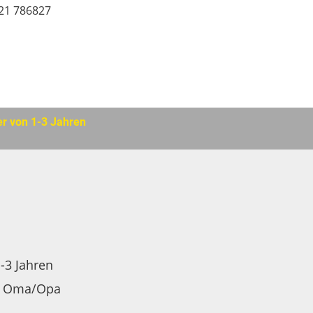
21 786827
er von 1-3 Jahren
1-3 Jahren
r Oma/Opa