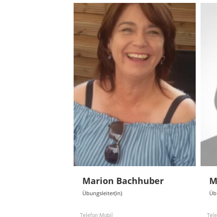
Marion Bachhuber
M
Übungsleiter(in)
Übu
Telefon Mobil
Tel