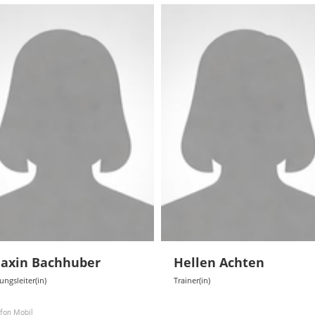
axin Bachhuber
Hellen Achten
ngsleiter(in)
Trainer(in)
efon Mobil