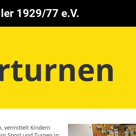
ler 1929/77 e.V.
rturnen
, vermittelt Kindern
m Sport und Turnen in