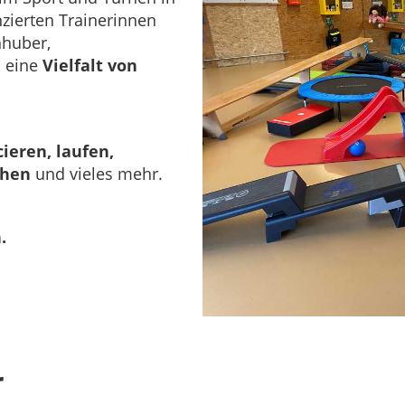
nzierten Trainerinnen
huber,
 eine
Vielfalt von
ieren, laufen,
schen
und vieles mehr.
h.
r