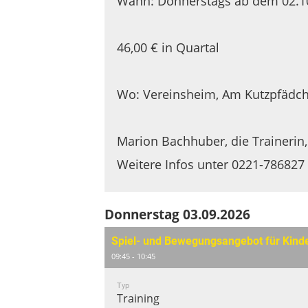
Wann: Donnerstags ab dem 02.10
46,00 € in Quartal
Wo: Vereinsheim, Am Kutzpfädch
Marion Bachhuber, die Trainerin,
Weitere Infos unter 0221-786827
Donnerstag 03.09.2026
Spiel- und Bewegungsangebot für Kind
09:45 - 10:45
Typ
Training