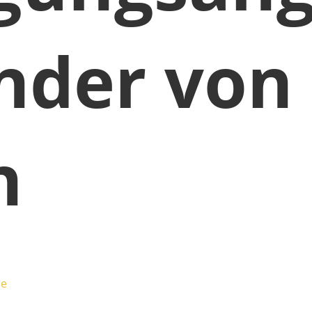
inder von
n
ie