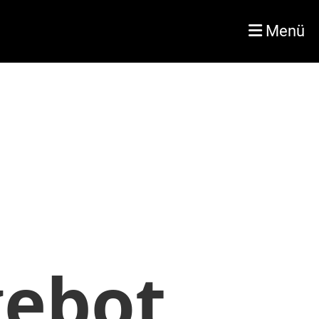
Menü
ebot