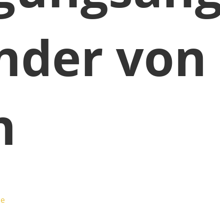
inder von
n
ie