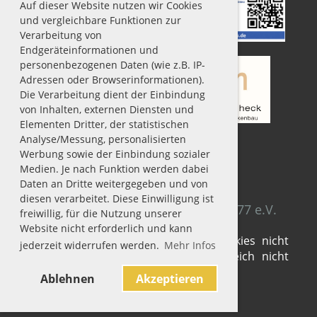
Auf dieser Website nutzen wir Cookies
und vergleichbare Funktionen zur
Verarbeitung von
Endgeräteinformationen und
personenbezogenen Daten (wie z.B. IP-
Adressen oder Browserinformationen).
Die Verarbeitung dient der Einbindung
von Inhalten, externen Diensten und
Elementen Dritter, der statistischen
Analyse/Messung, personalisierten
Werbung sowie der Einbindung sozialer
Medien. Je nach Funktion werden dabei
Impressum
|
Datenschutz
Daten an Dritte weitergegeben und von
diesen verarbeitet. Diese Einwilligung ist
© SV Fühlingen-Chorweiler 1929/77 e.V.
freiwillig, für die Nutzung unserer
Website nicht erforderlich und kann
Sie haben die Verwendung von Cookies nicht
jederzeit widerrufen werden.
Mehr Infos
akzeptiert. Deshalb kann dieser Bereich nicht
dargestellt werden.
Ablehnen
Akzeptieren