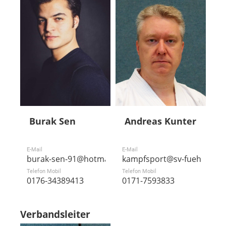
Burak Sen
Andreas Kunter
E-Mail
E-Mail
burak-sen-91@hotmail.de
kampfsport@sv-fuehlingen
Telefon Mobil
Telefon Mobil
0176-34389413
0171-7593833
Verbandsleiter